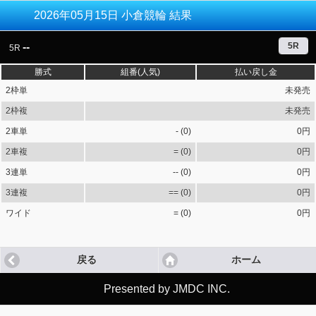
s
2026年05月15日 小倉競輪 結果
5R
--
5R
勝式
組番(人気)
払い戻し金
2枠単
未発売
2枠複
未発売
2車単
- (0)
0円
2車複
= (0)
0円
3連単
-- (0)
0円
3連複
== (0)
0円
ワイド
= (0)
0円
戻る
ホーム
Presented by JMDC INC.